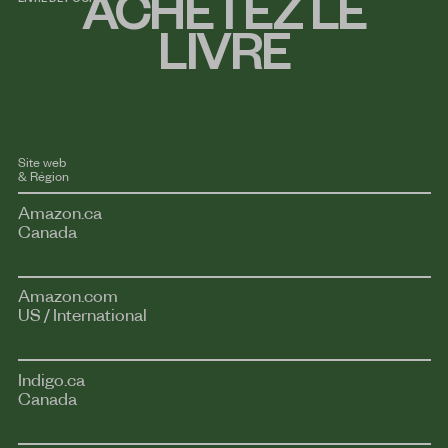
ACHETEZ LE
LIVRE
Site web
Région
Voir
Amazon.ca
plus
Canada
de
détails
Voir
Amazon.com
plus
US / International
de
détails
Voir
Indigo.ca
plus
Canada
de
détails