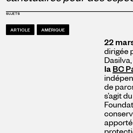
SUJETS
ARTICLE
AMÉRIQUE
22 mar
dirigée 
Dasilva,
la
BC P
indépend
de parcs
s’agit d
Foundati
conserva
apporté 
protect