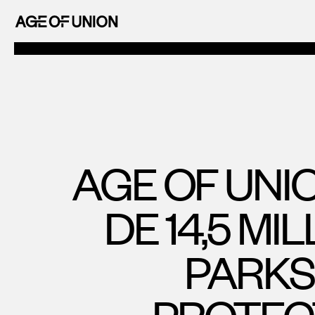
OF
Aller
UNION
au
AGE
contenu
OF
UNION
AGE OF UNI
DE 14,5 MI
PARKS