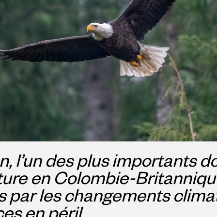
, l’un des plus importants do
ature en Colombie-Britanniqu
par les changements climati
es en péril.