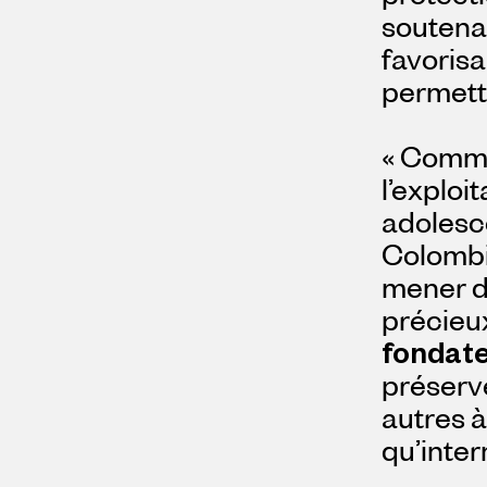
soutenan
favorisa
permett
« Comme 
l’exploi
adolesce
Colombi
mener de
précieux
fondate
préserve
autres à
qu’inter