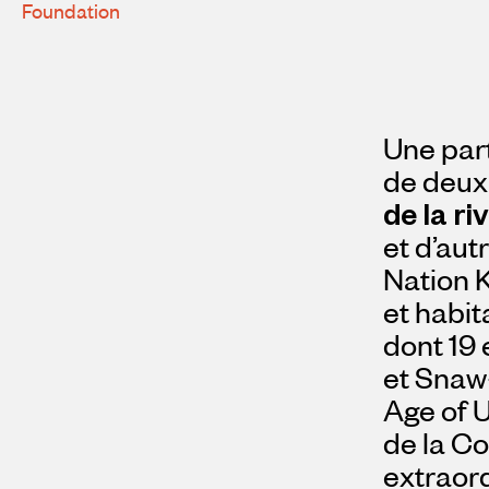
Foundation
Une par
de deux
de la riv
et d’aut
Nation Ka
et habit
dont 19 
et Snaw-
Age of U
de la C
extraord