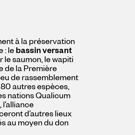
ent à la préservation
 : le
bassin versant
 le saumon, le wapiti
re de la Première
 lieu de rassemblement
t 180 autres espèces,
 des nations Qualicum
l’alliance
eront d’autres lieux
gés au moyen du don