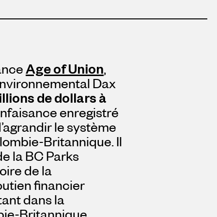
iance
Age of Union
,
e environnemental Dax
llions de dollars à
enfaisance enregistré
d’agrandir le système
lombie-Britannique. Il
 de la BC Parks
oire de la
outien financier
tant dans la
ie-Britannique,