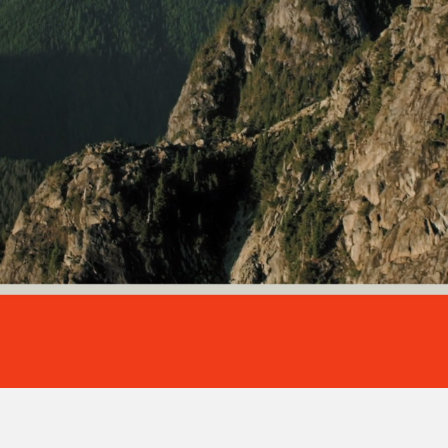
Jouer
la
vidéo