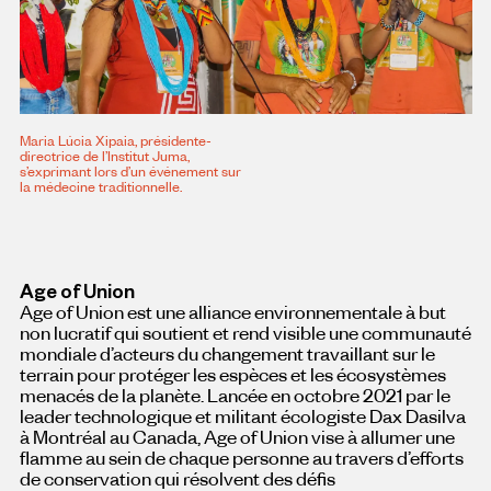
Maria Lúcia Xipaia, présidente-
directrice de l’Institut Juma,
s’exprimant lors d’un événement sur
la médecine traditionnelle.
Age of Union
Age of Union est une alliance environnementale à but
non lucratif qui soutient et rend visible une communauté
mondiale d’acteurs du changement travaillant sur le
terrain pour protéger les espèces et les écosystèmes
menacés de la planète. Lancée en octobre 2021 par le
leader technologique et militant écologiste Dax Dasilva
à Montréal au Canada, Age of Union vise à allumer une
flamme au sein de chaque personne au travers d’efforts
de conservation qui résolvent des défis