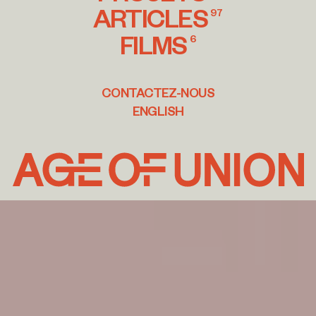
ARTICLES
97
FILMS
6
CONTACTEZ-NOUS
ENGLISH
Age
of
Union