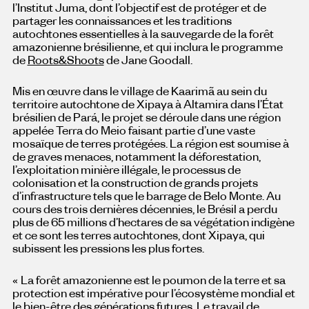
l’Institut Juma, dont l’objectif est de protéger et de
partager les connaissances et les traditions
autochtones essentielles à la sauvegarde de la forêt
amazonienne brésilienne, et qui inclura le programme
de
Roots&Shoots
de Jane Goodall.
Mis en œuvre dans le village de Kaarimã au sein du
territoire autochtone de Xipaya à Altamira dans l’État
brésilien de Pará, le projet se déroule dans une région
appelée Terra do Meio faisant partie d’une vaste
mosaïque de terres protégées. La région est soumise à
de graves menaces, notamment la déforestation,
l’exploitation minière illégale, le processus de
colonisation et la construction de grands projets
d’infrastructure tels que le barrage de Belo Monte. Au
cours des trois dernières décennies, le Brésil a perdu
plus de 65 millions d’hectares de sa végétation indigène
et ce sont les terres autochtones, dont Xipaya, qui
subissent les pressions les plus fortes.
« La forêt amazonienne est le poumon de la terre et sa
protection est impérative pour l’écosystème mondial et
le bien-être des générations futures. Le travail de