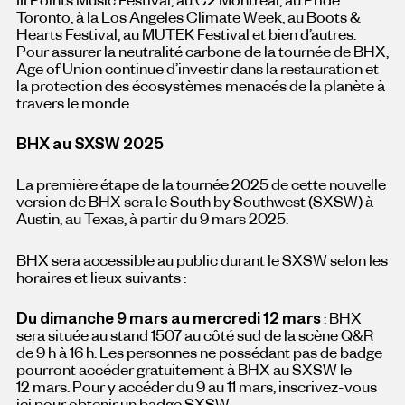
Toronto, à la Los Angeles Climate Week, au Boots &
Hearts Festival, au MUTEK Festival et bien d’autres.
Pour assurer la neutralité carbone de la tournée de BHX,
Age of Union continue d’investir dans la restauration et
la protection des écosystèmes menacés de la planète à
travers le monde.
BHX au SXSW 2025
La première étape de la tournée 2025 de
cette nouvelle
version
de BHX sera le South by Southwest (SXSW) à
Austin, au Texas, à partir du 9 mars 2025.
BHX sera accessible au public durant le SXSW selon les
horaires et lieux suivants :
Du dimanche 9 mars au mercredi 12
mars
: BHX
sera située au stand 1507 au côté sud de la scène Q&R
de 9 h à 16 h. Les personnes ne possédant pas de badge
pourront accéder gratuitement à BHX au SXSW le
12 mars. Pour y accéder du 9 au 11 mars, inscrivez-vous
ici pour obtenir un badge SXSW.