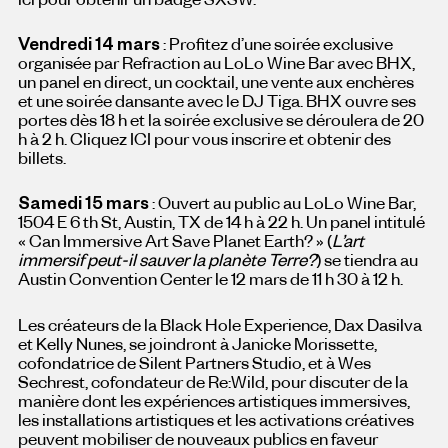
Vendredi 14 mars
: Profitez d’une soirée exclusive
organisée par Refraction au LoLo Wine Bar avec BHX,
un panel en direct, un cocktail, une vente aux enchères
et une soirée dansante avec le DJ Tiga. BHX ouvre ses
portes dès 18 h et la soirée exclusive se déroulera de 20
h à 2 h. Cliquez ICI pour vous inscrire et obtenir des
billets.
Samedi 15 mars
: Ouvert au public au LoLo Wine Bar,
1504 E 6 th St, Austin, TX de 14 h à 22 h. Un panel intitulé
« Can Immersive Art Save Planet Earth? » (
L’art
immersif peut-il sauver la planète Terre?
) se tiendra au
Austin Convention Center le 12 mars de 11 h 30 à 12 h.
Les créateurs de la Black Hole Experience, Dax Dasilva
et Kelly Nunes, se joindront à Janicke Morissette,
cofondatrice de Silent Partners Studio, et à Wes
Sechrest, cofondateur de Re:Wild, pour discuter de la
manière dont les expériences artistiques immersives,
les installations artistiques et les activations créatives
peuvent mobiliser de nouveaux publics en faveur