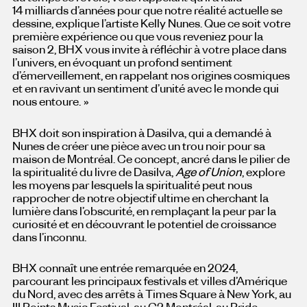
14 milliards d’années pour que notre réalité actuelle se
dessine, explique l’artiste Kelly Nunes. Que ce soit votre
première expérience ou que vous reveniez pour la
saison 2, BHX vous invite à réfléchir à votre place dans
l’univers, en évoquant un profond sentiment
d’émerveillement, en rappelant nos origines cosmiques
et en ravivant un sentiment d’unité avec le monde qui
nous entoure. »
BHX doit son inspiration à Dasilva, qui a demandé à
Nunes de créer une pièce avec un trou noir pour sa
maison de Montréal. Ce concept, ancré dans le pilier de
la spiritualité du livre de Dasilva,
Age of Union
, explore
les moyens par lesquels la spiritualité peut nous
rapprocher de notre objectif ultime en cherchant la
lumière dans l’obscurité, en remplaçant la peur par la
curiosité et en découvrant le potentiel de croissance
dans l’inconnu.
BHX connaît une entrée remarquée en 2024,
parcourant les principaux festivals et villes d’Amérique
du Nord, avec des arrêts à Times Square à New York, au
III Points Music Festival, au C2 Montréal, au Pride