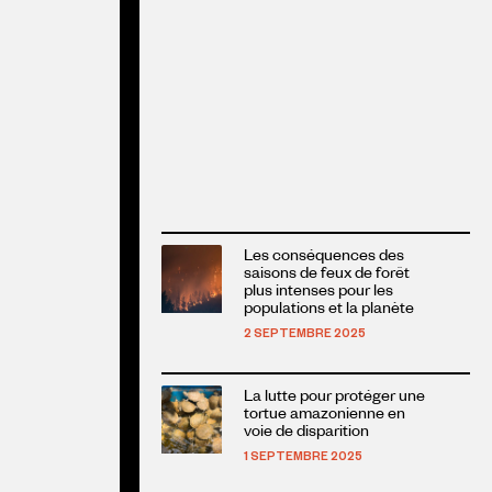
En
Les conséquences des
savoir
saisons de feux de forêt
plus
plus intenses pour les
populations et la planète
sur
cet
2 SEPTEMBRE 2025
article
En
La lutte pour protéger une
savoir
tortue amazonienne en
plus
voie de disparition
sur
1 SEPTEMBRE 2025
cet