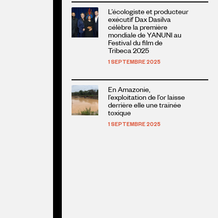
article
En
L’écologiste et producteur
savoir
exécutif Dax Dasilva
plus
célèbre la première
mondiale de YANUNI au
sur
Festival du film de
cet
Tribeca 2025
article
1 SEPTEMBRE 2025
En
En Amazonie,
savoir
l’exploitation de l’or laisse
plus
derrière elle une traînée
toxique
sur
cet
1 SEPTEMBRE 2025
article